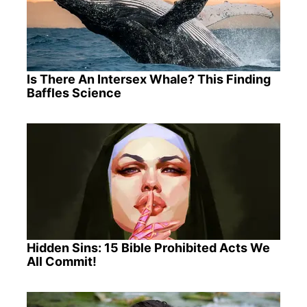
Is There An Intersex Whale? This Finding
Baffles Science
Hidden Sins: 15 Bible Prohibited Acts We
All Commit!