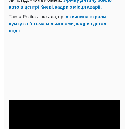
Як повідомляла Politeka,
3-річну дитину збило
авто в центрі Києві, кадри з місця аварії.
Також Politeka писала, що
у киянина вкрали
сумку з п'ятьма мільйонами, кадри і деталі
події.