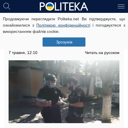
Продовжуючи переглядати Politeka.net Ви підтверджуєте, що
Під Києвом поліцію підняли на вуха:
ознайомилися з
Політикою конфіденційності
і погоджуєтеся з
дівчинку напоїли і вивезли на
використанням файлів cookie.
околицю міста
Зрозумів
З'явилися деталі
7 травня, 12:10
Читать на русском