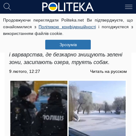
Продовжуючи переглядати Politeka.net Ви підтверджуєте, що
"Бідні тварини": собак масово
ознайомилися з
Політикою конфіденційності
і погоджуєтеся з
потравили в Києві, шукають свідків
використанням файлів cookie.
Це факт ще раз підтверджує, що Києв
Зрозумів
продовжує залишатися територією дикості
і варварства, де безкарно знищують зелені
зони, засипають озера, труять собак.
9 лютого, 12:27
Читать на русском