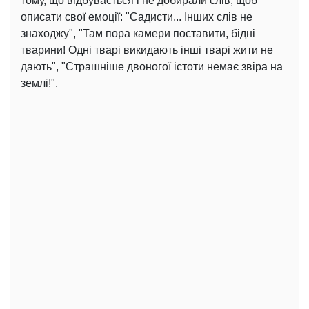
тому, що відбувається і не добирали слів, щоб
описати свої емоції: "Садисти... Інших слів не
знаходжу", "Там пора камери поставити, бідні
тварини! Одні тварі викидають інші тварі жити не
дають", "Страшніше двоногої істоти немає звіра на
землі!".