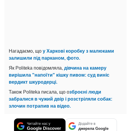
Нагадаємо, що
у Харкові коробку з малюками
залишили під парканом, фото.
Як Politeka повідомляла,
дівчина на камеру
вирішила "напоїти" кішку пивом: суд виніс
вердикт шкуродерці.
Також Politeka писала, що о
зброєні люди
забралися в чужий двір і розстріляли собак:
злочин потрапив на відео.
Читайте нас у
Додайте в
Google Discover
джерела Google