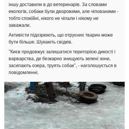
іншу доставили в до ветеринарів. За словами
екологів, собаки були дворовими, але чіпованими -
тобто спокійні, нікого не чіпали і нікому не
заважали.
Активісти підозрюють, що отруєних тварин може
бути більше. Шукають свідків.
"Києв продовжує залишатися територією дикості і
варварства, де безкарно знищують зелені зони,
засипають озера, труять собак", - наголошується в
повідомленні.