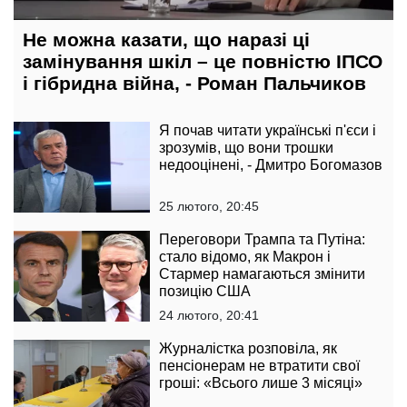
Не можна казати, що наразі ці
замінування шкіл – це повністю ІПСО
і гібридна війна, - Роман Пальчиков
Я почав читати українські п'єси і
зрозумів, що вони трошки
недооцінені, - Дмитро Богомазов
25 лютого, 20:45
Переговори Трампа та Путіна:
стало відомо, як Макрон і
Стармер намагаються змінити
позицію США
24 лютого, 20:41
Журналістка розповіла, як
пенсіонерам не втратити свої
гроші: «Всього лише 3 місяці»