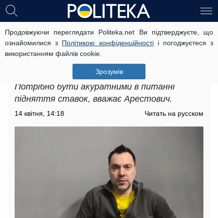
Продовжуючи переглядати Politeka.net Ви підтверджуєте, що
"Можливості у нас прекрасні":
ознайомилися з
Політикою конфіденційності
і погоджуєтеся з
Арестович пригрозив москві
використанням файлів cookie.
ударом у відповідь у разі атаки по
Києву
Зрозумів
Потрібно бути акуратними в питанні
підняття ставок, вважає Арестович.
14 квітня, 14:18
Читать на русском