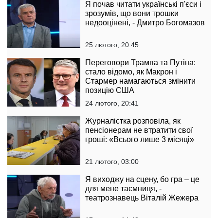
Я почав читати українські п'єси і
зрозумів, що вони трошки
недооцінені, - Дмитро Богомазов
25 лютого, 20:45
Переговори Трампа та Путіна:
стало відомо, як Макрон і
Стармер намагаються змінити
позицію США
24 лютого, 20:41
Журналістка розповіла, як
пенсіонерам не втратити свої
гроші: «Всього лише 3 місяці»
21 лютого, 03:00
Я виходжу на сцену, бо гра – це
для мене таємниця, -
театрознавець Віталій Жежера