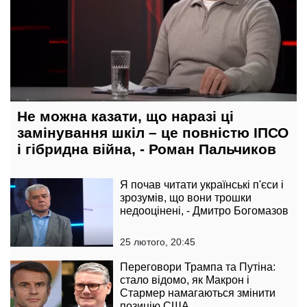
Не можна казати, що наразі ці
замінування шкіл – це повністю ІПСО
і гібридна війна, - Роман Пальчиков
Я почав читати українські п'єси і
зрозумів, що вони трошки
недооцінені, - Дмитро Богомазов
25 лютого, 20:45
Переговори Трампа та Путіна:
стало відомо, як Макрон і
Стармер намагаються змінити
позицію США