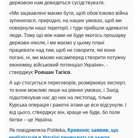
державою нам доведеться сусідствувати.
«Ми зацікавлені маємо бути, щоб обов'язково війна
зупинилася, природно, на наших умовах, щоб ми
повернули наші території, і туди прийшли адекватні
люди. Тому що між нами не буде якогось прошарку
держави ніколи, і ми маємо у цьому плані
працювати над тим, щоб не говорити, які вони
погані, ні, ми маємо насамперед створити потужну
економіку, військовий потенціал України», -
стверджує
Ровшан Тагієв
.
А що стосується переговорів, розмірковує експерт,
то вони можливі лише на рівних умовах, і Захід
підштовхував нас до них на листопад, тільки
Курська операція і ракетні атаки це все відсунули. І
від цього, стверджує він, краще не буде, бо поле
битви – це Україна.
Як повідомляла Politeka,
Кривоніс заявив, що
мобілізація в Україні проводиться задом