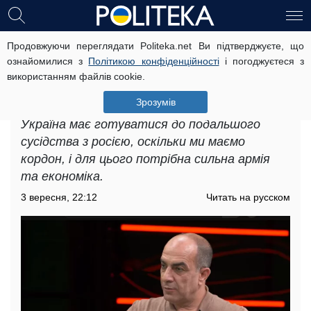
Продовжуючи переглядати Politeka.net Ви підтверджуєте, що
Це варварська держава, яка нікому
ознайомилися з
Політикою конфіденційності
і погоджуєтеся з
не дає спокою, - Ровшан Тагієв про
використанням файлів cookie.
росію
Зрозумів
Громадський діяч Ровшан Тагієв заявив, що
Україна має готуватися до подальшого
сусідства з росією, оскільки ми маємо
кордон, і для цього потрібна сильна армія
та економіка.
3 вересня, 22:12
Читать на русском