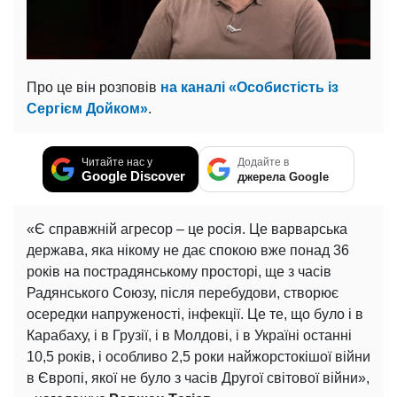
Про це він розповів
на каналі «Особистість із
Сергієм Дойком»
.
Читайте нас у
Додайте в
Google Discover
джерела Google
«Є справжній агресор – це росія. Це варварська
держава, яка нікому не дає спокою вже понад 36
років на пострадянському просторі, ще з часів
Радянського Союзу, після перебудови, створює
осередки напруженості, інфекції. Це те, що було і в
Карабаху, і в Грузії, і в Молдові, і в Україні останні
10,5 років, і особливо 2,5 роки найжорстокішої війни
в Європі, якої не було з часів Другої світової війни»,