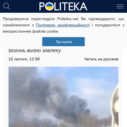
Продовжуючи переглядати Politeka.net Ви підтверджуєте, що
Масштабна пожежа в Києві:
ознайомилися з
Політикою конфіденційності
і погоджуєтеся з
полум'ям охопило величезну
використанням файлів cookie.
територію парку, відео та деталі з
місця
Зрозумів
Вогонь видно здалеку
15 лютого, 12:58
Читать на русском