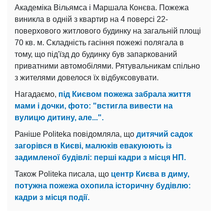
Академіка Вільямса і Маршала Конєва. Пожежа
виникла в одній з квартир на 4 поверсі 22-
поверхового житлового будинку на загальній площі
70 кв. м. Складність гасіння пожежі полягала в
тому, що під'їзд до будинку був запаркований
приватними автомобілями. Рятувальникам спільно
з жителями довелося їх відбуксовувати.
Нагадаємо,
під Києвом пожежа забрала життя
мами і дочки, фото: "встигла вивести на
вулицю дитину, але...".
Раніше Politeka повідомляла, що
дитячий садок
загорівся в Києві, малюків евакуюють із
задимленої будівлі: перші кадри з місця НП.
Також Politeka писала, що
центр Києва в диму,
потужна пожежа охопила історичну будівлю:
кадри з місця події.